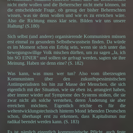
nicht mehr wollen und die Beherrscher nicht mehr können, ist
die entscheidende Frage, ob genug der bisher Beherrschten
wissen, was sie denn wollen und wie es zu erreichen wäre.
Also die Richtung muss klar sein. Bilden wir uns unsere
Haltung! (S.180)
Sich selbst (und andere) organisierende Kommunisten müssen
erst einmal zu gesundem Selbstbewusstsein finden. Da würde
es im Moment schon ein Erfolg sein, wenn sie sich unter das
bewegungswillige Volk mischen dürften, um zu sagen „Ja, ich
bin SO EINER“ und sollten sie gefragt werden, sagten sie ihre
Meinung. Haben sie denn eine? (S. 182)
Was kann, was muss wer tun? Also vom überzeugten
Kommunisten über den zukunftspessimistischen
Antiimperialisten bis hin zur Masse der Menschen, die sich
eigentlich mit der Situation, wie sie eben ist, arrangiert haben,
aber immer wieder auf Symptome des Systems stoßen, die sie
zwar nicht als solche verstehen, deren Änderung sie aber
erreichen möchten. Eigentlich reichte es für die
weltentwicklungstechnisch hinterm Mond lebenden Deutschen
schon, überhaupt erst zu erkennen, dass Kapitalismus nur
radikal beendet werden kann. (S. 183)
Es ist nämlich eigentlich kommunistische Pflicht, auch feste