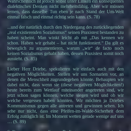
Wahrscheinlich ist jedoch selbst unter Linken ein konsequentes
dialektisches Denken nicht mehrheitsfähig. Aber wir müssen
lernen, dass dasselbe Tun eben je nach Stand der Um-Welt
einmal falsch und einmal richtig sein kann. (S. 78)
...und der natürlich durch den Niedergang des zurückliegenden
„real existierenden Sozialismus“ seinen Praxistest bestanden zu
haben scheint. Man winkt leicht ab mit „Das kennen wir
schon. Haben wir gehabt – hat nicht funktioniert.“ Da gilt es
beweglich zu argumentieren, warum „wir“ de facto noch
keinen Sozialismus gehabt haben, dessen Praxistest somit noch
aussteht. (S. 85)
Lieber Herr Driebe, spekulieren wir einfach auch mit den
negativen Möglichkeiten. Stellen wir uns Szenarien vor, an
denen die Menschheit zugrundegehen könnte. Behaupten wir
dabei nicht, dass wenn sie (diese negativen Möglichkeiten!)
heute bereits zum Wettlauf miteinander angetreten sind, wir
jetzt schon sagen können, welche siegen wird und ob wir
welche vergessen haben könnten. Wir möchten ja Driebes
Kommunismus gegen alle antreten und gewinnen sehen. Ich
sehe nur nicht, dass eine Pfeifen-im-Walde-Sicherheit dem
Erfolg zuträglich ist. Im Moment wetten gerade wenige auf uns
… (S. 89)