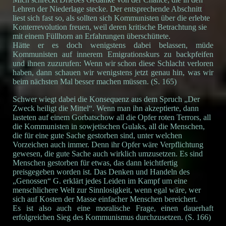
2
Lehren der Niederlage stecke. Der entsprechende Abschnitt
liest sich fast so, als sollten sich Kommunisten über die erlebte
Konterrevolution freuen, weil deren kritische Betrachtung sie
mit einem Füllhorn an Erfahrungen überschüttete.
Hätte er es doch wenigstens dabei belassen, müde
Kommunisten auf innerem Emigrationskurs zu backpfeifen
und ihnen zuzurufen: Wenn wir schon diese Schlacht verloren
haben, dann schauen wir wenigstens jetzt genau hin, was wir
beim nächsten Mal besser machen müssen. (S. 165)
Schwer wiegt dabei die Konsequenz aus dem Spruch „Der
Zweck heiligt die Mittel“. Wenn man ihn akzeptierte, dann
lasteten auf einem Gorbatschow all die Opfer roten Terrors, all
die Kommunisten in sowjetischen Gulaks, all die Menschen,
die für eine gute Sache gestorben sind, unter welchen
Vorzeichen auch immer. Denn ihr Opfer wäre Verpflichtung
gewesen, die gute Sache auch wirklich umzusetzen. Es sind
Menschen gestorben für etwas, das dann leichtfertig
preisgegeben worden ist. Das Denken und Handeln des
„Genossen“ G. erklärt jedes Leiden im Kampf um eine
menschlichere Welt zur Sinnlosigkeit, wenn egal wäre, wer
sich auf Kosten der Masse einfacher Menschen bereichert.
Es ist also auch eine moralische Frage, einen dauerhaft
erfolgreichen Sieg des Kommunismus durchzusetzen. (S. 166)