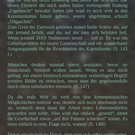
dieses Element der nach außen bisher verborgenen Haltung
„Eigensucht“ bewahrt hatten (die wird es noch weit in den
Kommunismus hinein geben), waren ungebremst schnell
„Oligarchen“.
Zum Geist der Zarenzeit gehörten immer beide Seiten: die, auf
der jemand befahl, und die, auf der man sich befehlen ließ.
Wenn jemand DAS Stalinismus nennt … soll er. Es war ein
Geburtsproblem der neuen Gemeinschaft und ein wunderbarer
Ausgangspunkt für die Reanimation des Kapitalismus. (S. 143
f.)
Menschen denken nunmal zuerst assoziativ, bevor sie
(manchmal) Vernunft walten lassen. Wenn es also nicht
gelingt, mit einem historisch entstandenen vernünftigen Begriff
positive Bilder zu erwecken, muss man ihn gegebenenfalls
durch einen unbelasteten ersetzen. (S. 147)
Da die reale Welt zu weit von den kommunistischen
Möglichkeiten entfernt war, deutete sich noch überhaupt nicht
an, wodurch denn dann die Arbeit erstes Lebensbedürfnis
geworden sein sollte. Also wird das einfach „gesetzt“, damit
die Gesellschaft etwas „auf ihre Fahnen schreiben“ könne. Es
muss einfach so sein. Frage nicht, warum! (S. 148f)
Dieser grundsätzliche Druck, dem man sich selbst unterworfen