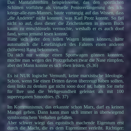
Das Mantafahrerhirn beispielsweise, das den sportlichen
Schlitten vorführte als virtuelle Penisverlängerung des Ich-
kriege-alle-rum-Mannes, baute vorrangig auf das Wissen, dass
„die Anderen“ nicht konnten, was Karl Protz konnte. So fiel
nicht so auf, dass dieser die Zeichenketten in einem Buch
kaum zu entschlüsseln vermochte, weshalb er es auch doof
fand, wenn jemand lesen konnte.
Hätte sich jeder den tollen Wagen leisten können, hätte
automatisch die Lesefähigkeit des Fahrers einen anderen
(höheren) Rang bekommen.
Da sich nur wenige einen Sportwagen gönnen konnten,
mochte man wegen des Protzgehabes zwar die Nase rümpfen,
aber der Mann konnte es sich eben leisten. (S.36)
Es ist NUR logische Vernunft, keine marxistische Ideologie.
Schon, wenn Sie einen Dritten davon überzeugt haben sollten,
dass links zu denken gar nicht sooo doof ist, haben Sie mehr
für Ihre und die Weltgesundheit geleistet als mit 100
superveganen Smoothies. (S. 37)
Im Kommunismus, das erkannte schon Marx, darf es keinen
Mangel geben. Dann kann man sich immer in überwiegend
symbiontischem Verhalten gefallen.
Aber schwer wiegt das egoistisch machende Eigentum erst
durch die Macht, die es dem Eigentümer verleiht. Richtiger: