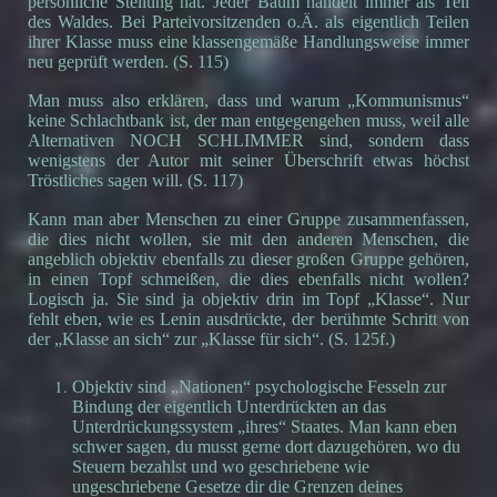
persönliche Stellung hat. Jeder Baum handelt immer als Teil
des Waldes. Bei Parteivorsitzenden o.Ä. als eigentlich Teilen
ihrer Klasse muss eine klassengemäße Handlungsweise immer
neu geprüft werden. (S. 115)
Man muss also erklären, dass und warum „Kommunismus“
keine Schlachtbank ist, der man entgegengehen muss, weil alle
Alternativen NOCH SCHLIMMER sind, sondern dass
wenigstens der Autor mit seiner Überschrift etwas höchst
Tröstliches sagen will. (S. 117)
Kann man aber Menschen zu einer Gruppe zusammenfassen,
die dies nicht wollen, sie mit den anderen Menschen, die
angeblich objektiv ebenfalls zu dieser großen Gruppe gehören,
in einen Topf schmeißen, die dies ebenfalls nicht wollen?
Logisch ja. Sie sind ja objektiv drin im Topf „Klasse“. Nur
fehlt eben, wie es Lenin ausdrückte, der berühmte Schritt von
der „Klasse an sich“ zur „Klasse für sich“. (S. 125f.)
Objektiv sind „Nationen“ psychologische Fesseln zur
Bindung der eigentlich Unterdrückten an das
Unterdrückungssystem „ihres“ Staates. Man kann eben
schwer sagen, du musst gerne dort dazugehören, wo du
Steuern bezahlst und wo geschriebene wie
ungeschriebene Gesetze dir die Grenzen deines