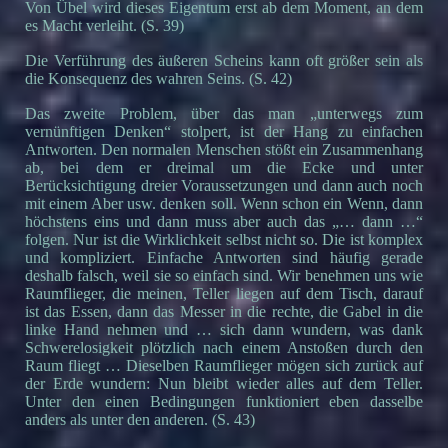
Von Übel wird dieses Eigentum erst ab dem Moment, an dem
es Macht verleiht. (S. 39)
Die Verführung des äußeren Scheins kann oft größer sein als
die Konsequenz des wahren Seins. (S. 42)
Das zweite Problem, über das man „unterwegs zum
vernünftigen Denken“ stolpert, ist der Hang zu einfachen
Antworten. Den normalen Menschen stößt ein Zusammenhang
ab, bei dem er dreimal um die Ecke und unter
Berücksichtigung dreier Voraussetzungen und dann auch noch
mit einem Aber usw. denken soll. Wenn schon ein Wenn, dann
höchstens eins und dann muss aber auch das „… dann …“
folgen. Nur ist die Wirklichkeit selbst nicht so. Die ist komplex
und kompliziert. Einfache Antworten sind häufig gerade
deshalb falsch, weil sie so einfach sind. Wir benehmen uns wie
Raumflieger, die meinen, Teller liegen auf dem Tisch, darauf
ist das Essen, dann das Messer in die rechte, die Gabel in die
linke Hand nehmen und … sich dann wundern, was dank
Schwerelosigkeit plötzlich nach einem Anstoßen durch den
Raum fliegt … Dieselben Raumflieger mögen sich zurück auf
der Erde wundern: Nun bleibt wieder alles auf dem Teller.
Unter den einen Bedingungen funktioniert eben dasselbe
anders als unter den anderen. (S. 43)