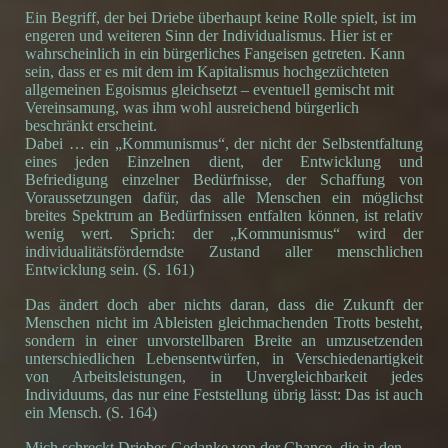
Ein Begriff, der bei Driebe überhaupt keine Rolle spielt, ist im
engeren und weiteren Sinn der Individualismus. Hier ist er
wahrscheinlich in ein bürgerliches Fangeisen getreten. Kann
sein, dass er es mit dem im Kapitalismus hochgezüchteten
allgemeinen Egoismus gleichsetzt – eventuell gemischt mit
Vereinsamung, was ihm wohl ausreichend bürgerlich
beschränkt erscheint.
Dabei … ein „Kommunismus“, der nicht der Selbstentfaltung
eines jeden Einzelnen dient, der Entwicklung und
Befriedigung einzelner Bedürfnisse, der Schaffung von
Voraussetzungen dafür, das alle Menschen ein möglichst
breites Spektrum an Bedürfnissen entfalten können, ist relativ
wenig wert. Sprich: der „Kommunismus“ wird der
individualitätsförderndste Zustand aller menschlichen
Entwicklung sein. (S. 161)
Das ändert doch aber nichts daran, dass die Zukunft der
Menschen nicht im Ableisten gleichmachenden Trotts besteht,
sondern in einer unvorstellbaren Breite an umzusetzenden
unterschiedlichen Lebensentwürfen, in Verschiedenartigkeit
von Arbeitsleistungen, in Unvergleichbarkeit jedes
Individuums, das nur eine Feststellung übrig lässt: Das ist auch
ein Mensch. (S. 164)
Mich schreckt Driebes Gedanke von der Chance, die in den