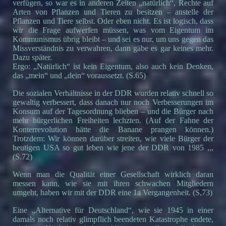
verfügen, so war es in anderen Zeiten „natürlich“, Rechte auf
Arten von Pflanzen und Tieren zu besitzen – anstelle der
Pflanzen und Tiere selbst. Oder eben nicht. Es ist logisch, dass
wir die Frage aufwerfen müssen, was vom Eigentum im
Kommunismus übrig bleibt – und sei es nur, um uns gegen das
Missverständnis zu verwahren, dann gäbe es gar keines mehr.
Dazu später.
Ergo: „Natürlich“ ist kein Eigentum, also auch kein Denken,
das „mein“ und „dein“ voraussetzt. (S.65)
Die sozialen Verhältnisse in der DDR wurden relativ schnell so
gewaltig verbessert, dass danach nur noch Verbesserungen im
Konsum auf der Tagesordnung blieben – und die Bürger nach
mehr bürgerlichen Freiheiten lechzten. (Auf der Fahne der
Konterrevolution hätte die Banane prangen können.)
Trotzdem: Wir können darüber streiten, wie viele Bürger der
heutigen USA so gut leben wie jene der DDR von 1985 ,,,
(S.72)
Wenn man die Qualität einer Gesellschaft wirklich daran
messen kann, wie sie mit ihren schwachen Mitgliedern
umgeht, haben wir mit der DDR eine 1a Vergangenheit. (S,73)
Eine „Alternative für Deutschland“, wie sie 1945 in einer
damals noch relativ glimpflich beendeten Katastrophe endete,