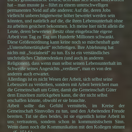
hat – man musste ja – führt zu einem unterschwelligen
permanenten Neid auf alle anderen: Auf die, deren Jobs
vielleicht unberechtigterweise höher bewertet werden sein
könnten, und natürlich auf die, die ihren Lebensunterhalt ohne
zu arbeiten gesichert bekommen. Ich meine hier nicht allein die
Leute, deren bewerteter Besitz ohne eingebrachte eigene
Arbeit von Tag zu Tag um Hunderte Millionen schwankt.
Diese Größenordnung kann keine noch so märchenhaft gute
„Unternehmertätigkeit“ rechtfertigen. Ihre Ablehnung hat
nichts mit „Sozialneid“ zu tun. Es ist ein verständliches
unchristliches Christendenken (und auch in anderen
Religionen), dass wenn man selbst seinen Lebensunterhalt im
Schweiße seines Angesichts „verdient“, man es von den
anderen auch erwartet.
Allerdings ist es nicht Wesen der Arbeit, sich selbst seine
Lebenszeit zu verderben, sondern mit Arbeit bereichert man
die Gemeinschaft um Güter, damit die Gemeinschaft Güter
dem Einzelnen zurückgeben kann, die der nicht selbst
erschaffen könnte, obwohl er sie brauchte.
Arbeit sollte das Gefühl vermitteln, im Kreise der
Gemeinschaft Sinnvolles zu tun, und den Arbeitenden Freude
bereiten. Tut sie dies beides, ist sie eigentlich keine Arbeit in
uns vertrautem, sondern schon in kommunistischem Sinn.
Wenn dann noch die Kommunikation mit den Kollegen stimmt