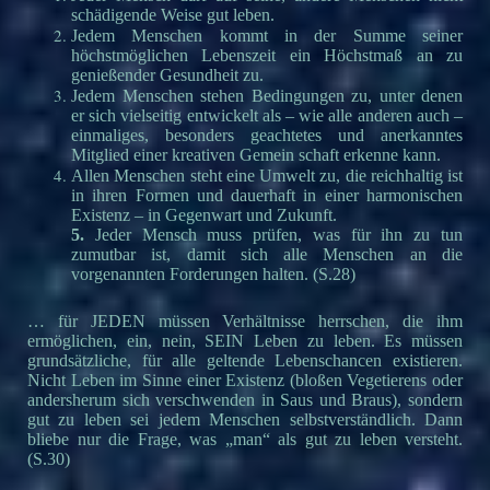
schädigende Weise gut leben.
Jedem Menschen kommt in der Summe seiner
höchstmöglichen Lebenszeit ein Höchstmaß an zu
genießender Gesundheit zu.
Jedem Menschen stehen Bedingungen zu, unter denen
er sich vielseitig entwickelt als – wie alle anderen auch –
einmaliges, besonders geachtetes und anerkanntes
Mitglied einer kreativen Gemein schaft erkenne kann.
Allen Menschen steht eine Umwelt zu, die reichhaltig ist
in ihren Formen und dauerhaft in einer harmonischen
Existenz – in Gegenwart und Zukunft.
5.
Jeder Mensch muss prüfen, was für ihn zu tun
zumutbar ist, damit sich alle Menschen an die
vorgenannten Forderungen halten. (S.28)
… für JEDEN müssen Verhältnisse herrschen, die ihm
ermöglichen, ein, nein, SEIN Leben zu leben. Es müssen
grundsätzliche, für alle geltende Lebenschancen existieren.
Nicht Leben im Sinne einer Existenz (bloßen Vegetierens oder
andersherum sich verschwenden in Saus und Braus), sondern
gut zu leben sei jedem Menschen selbstverständlich. Dann
bliebe nur die Frage, was „man“ als gut zu leben versteht.
(S.30)