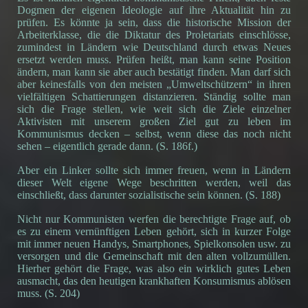
Dogmen der eigenen Ideologie auf ihre Aktualität hin zu
prüfen. Es könnte ja sein, dass die historische Mission der
Arbeiterklasse, die die Diktatur des Proletariats einschlösse,
zumindest in Ländern wie Deutschland durch etwas Neues
ersetzt werden muss. Prüfen heißt, man kann seine Position
ändern, man kann sie aber auch bestätigt finden. Man darf sich
aber keinesfalls von den meisten „Umweltschützern“ in ihren
vielfältigen Schattierungen distanzieren. Ständig sollte man
sich die Frage stellen, wie weit sich die Ziele einzelner
Aktivisten mit unserem großen Ziel gut zu leben im
Kommunismus decken – selbst, wenn diese das noch nicht
sehen – eigentlich gerade dann. (S. 186f.)
Aber ein Linker sollte sich immer freuen, wenn in Ländern
dieser Welt eigene Wege beschritten werden, weil das
einschließt, dass darunter sozialistische sein können. (S. 188)
Nicht nur Kommunisten werfen die berechtigte Frage auf, ob
es zu einem vernünftigen Leben gehört, sich in kurzer Folge
mit immer neuen Handys, Smartphones, Spielkonsolen usw. zu
versorgen und die Gemeinschaft mit den alten vollzumüllen.
Hierher gehört die Frage, was also ein wirklich gutes Leben
ausmacht, das den heutigen krankhaften Konsumismus ablösen
muss. (S. 204)