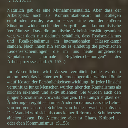
… (S. 151 f.)
Natürlich gab es eine Mitnahmementalität. Aber dass der
Arbeitsplatz auch als Kommunikationsort mit Kollegen
empfunden wurde, war in erster Linie ein der äußeren
Situation widersprechender Vorgriff auf kommunistische
Verhältnisse. Dass die praktische Arbeitsintensität gesunken
war, war doch nur dadurch schädlich, dass Realsozialismus
und Realkapitalismus im internationalen Klassenkampf
standen. Nach innen hin senkte es eindeutig die psychischen
Leidenserscheinungen, die im uns heute umgebenden
Kapitalismus „normale Begleiterscheinungen“ des
Arbeitsprozesses sind. (S. 153f.)
Im Wesentlichen wird Wissen vermittelt (sollte es denn
ankommen), das leichter per Internet abgerufen werden könnte
– auf Kosten der Persönlichkeitsentwicklung. In jeder Hinsicht
vernünftige junge Menschen würden aber den Kapitalismus als
solchen erkennen und aktiv ablehnen. Sie würden auch den
jungen Sozialismus vorwärts drängen. Die Langfristigkeit der
Änderungen ergibt sich unter Anderem daraus, dass die Lehrer
von morgen aus den Schülern von heute erwachsen müssen.
Der Wandel wird sich also aus keiner Reform des Schulwesens
ableiten lassen. Die Alternative aber ist Chaos, Krüppel …
oder eben Kommunismus. (S.158)