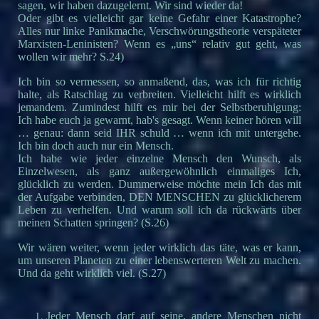
sagen, wir haben dazugelernt. Wir sind wieder da!
Oder gibt es vielleicht gar keine Gefahr einer Katastrophe?
Alles nur linke Panikmache, Verschwörungstheorie verspäteter
Marxisten-Leninisten? Wenn es „uns“ relativ gut geht, was
wollen wir mehr? S.24)
Ich bin so vermessen, so anmaßend, das, was ich für richtig
halte, als Ratschlag zu verbreiten. Vielleicht hilft es wirklich
jemandem. Zumindest hilft es mir bei der Selbstberuhigung:
Ich habe euch ja gewarnt, hab's gesagt. Wenn keiner hören will
… genau: dann seid IHR schuld … wenn ich mit untergehe.
Ich bin doch auch nur ein Mensch.
Ich habe wie jeder einzelne Mensch den Wunsch, als
Einzelwesen, als ganz außergewöhnlich einmaliges Ich,
glücklich zu werden. Dummerweise möchte mein Ich das mit
der Aufgabe verbinden, DEN MENSCHEN zu glücklicherem
Leben zu verhelfen. Und warum soll ich da rückwärts über
meinen Schatten springen? (S.26)
Wir wären weiter, wenn jeder wirklich das täte, was er kann,
um unseren Planeten zu einer lebenswerteren Welt zu machen.
Und da geht wirklich viel. (S.27)
Jeder Mensch darf auf seine, andere Menschen nicht