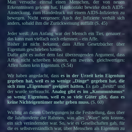
Man versuche einmal einen Menschen, der von neuen
Erkenntnissen gelesen hat, Hautkontakt bewirke doch AIDS-
Ansteckung, zum Händedruck mit einem AIDS-Infizierten zu
bewegen. Nicht vergessen: Auch der Infizierte verhält sich
anders, sobald ihm die Zurückweisung auffällt (S. 45)
Jeder weiß: Am Anfang war der Mensch ein Tier, genauer –
das kann man vielfach noch erkennen – ein Affe.
Bisher ist nicht bekannt, dass Affen Gesetzbücher über
Eigentum geschrieben hätten.
Dafür gibt es außer dem fast überzeugenden Argument, dass
Affen nicht schreiben können, ein zweites, gleichwertiges:
Affen hatten kein Eigentum. (S.54)
Wir haben angedacht, dass
es in der Urzeit kein Eigentum
gegeben hat, weil es so wenige „Dinge“ gegeben hat, die
sich zum „Eigentum“ geeignet hätten.
Es gab „Besitz“ und
der wurde verbraucht.
Analog gibt es im „Kommunismus“
so wenig Eigentum, weil es so viele Güter gibt, dass es
keine Nichteigentümer mehr geben muss.
(S. 60)
Wichtig an diesen Überlegungen ist die Feststellung, dass über
die Jahrhunderte der Rahmen, was alles „Ware“ sein konnte,
ein sich verändernder war. So, wie es Gesellschaften gab, für
die es selbstverständlich war, über Menschen als Eigentum zu