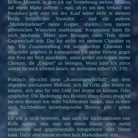
In dem Moment, in dem ich zur Vermehrung meines Besitzes
auf einem Markt auftrete – egal, ob es um den Verkauf des
Produktes geht oder um den Kauf seiner nicht in meinem
Besitz befindlichen Vorstufen – sind alle anderen
„Marktteilnehmer“ meine Gegner, objektiv, von meinen
persönlichen Wünschen unabhängig. Kooperation kann für
mich höchstens Mittel zum Besiegen eines Teils dieser
Gegnerschaft sein. Das hat nichts mit meinem Charakter zu
tun. Ein Zusammenhang mit individuellem Charakter ist
umgekehrt gegeben: Je konsequenter ich meine Vorteile gegen
den Rest der Welt ausschöpfe, umso größer erscheinen meine
Chancen, die „Gegner“ zu besiegen. Wozu hätte ich zuvor
andere für mich arbeiten lassen, sie ausbeuten sollen? (S. 33f)
Praktisch erwächst diese „Konsumgesellschaft“ aus dem
allgemein anerkannten Maßstab, sich für Geld alles leisten zu
können, sich also für viel Geld viel leisten zu können. Oder
umgekehrt: Die Bedeutung des Besitzes eines Gutes erwächst
bei dem Besitzer wie beim Nichtbesitzer daraus, dass es eben
auch Nichtbesitzer beziehungsweise Besitzer gibt / geben
muss.
Ich will ja nicht bestreiten, dass auch die Sachfunktionen eine
Rolle spielen, dass man mit einem Handy eben mobil
telefonieren und gegebenenfalls fotografieren oder filmen
kann. Dafür aber müsste es eben kein Markenhandy sein.