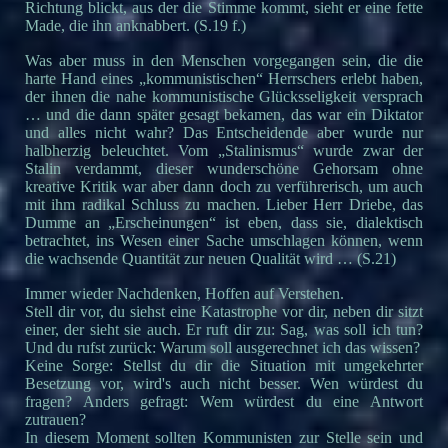
Richtung blickt, aus der die Stimme kommt, sieht er eine fette
Made, die ihn anknabbert. (S.19 f.)
Was aber muss in den Menschen vorgegangen sein, die die
harte Hand eines „kommunistischen“ Herrschers erlebt haben,
der ihnen die nahe kommunistische Glücksseligkeit versprach
… und die dann später gesagt bekamen, das war ein Diktator
und alles nicht wahr? Das Entscheidende aber wurde nur
halbherzig beleuchtet. Vom „Stalinismus“ wurde zwar der
Stalin verdammt, dieser wunderschöne Gehorsam ohne
kreative Kritik war aber dann doch zu verführerisch, um auch
mit ihm radikal Schluss zu machen. Lieber Herr Driebe, das
Dumme an „Erscheinungen“ ist eben, dass sie, dialektisch
betrachtet, ins Wesen einer Sache umschlagen können, wenn
die wachsende Quantität zur neuen Qualität wird … (S.21)
Immer wieder Nachdenken, Hoffen auf Verstehen.
Stell dir vor, du siehst eine Katastrophe vor dir, neben dir sitzt
einer, der sieht sie auch. Er ruft dir zu: Sag, was soll ich tun?
Und du rufst zurück: Warum soll ausgerechnet ich das wissen?
Keine Sorge: Stellst du dir die Situation mit umgekehrter
Besetzung vor, wird's auch nicht besser. Wen würdest du
fragen? Anders gefragt: Wem würdest du eine Antwort
zutrauen?
In diesem Moment sollten Kommunisten zur Stelle sein und