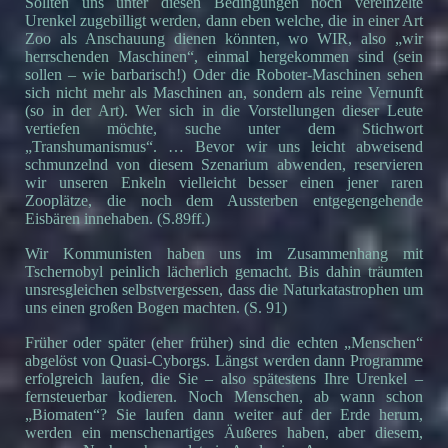
Sollten uns unter diesen Bedingungen noch vereinzelte
Urenkel zugebilligt werden, dann eben welche, die in einer Art
Zoo als Anschauung dienen könnten, wo WIR, also „wir
herrschenden Maschinen“, einmal hergekommen sind (sein
sollen – wie barbarisch!) Oder die Roboter-Maschinen sehen
sich nicht mehr als Maschinen an, sondern als reine Vernunft
(so in der Art). Wer sich in die Vorstellungen dieser Leute
vertiefen möchte, suche unter dem Stichwort
„Transhumanismus“. … Bevor wir uns leicht abweisend
schmunzelnd von diesem Szenarium abwenden, reservieren
wir unseren Enkeln vielleicht besser einen jener raren
Zooplätze, die noch dem Aussterben entgegengehende
Eisbären innehaben. (S.89ff.)
Wir Kommunisten haben uns im Zusammenhang mit
Tschernobyl peinlich lächerlich gemacht. Bis dahin träumten
unsresgleichen selbstvergessen, dass die Naturkatastrophen um
uns einen großen Bogen machten. (S. 91)
Früher oder später (eher früher) sind die echten „Menschen“
abgelöst von Quasi-Cyborgs. Längst werden dann Programme
erfolgreich laufen, die Sie – also spätestens Ihre Urenkel –
fernsteuerbar kodieren. Noch Menschen, ab wann schon
„Biomaten“? Sie laufen dann weiter auf der Erde herum,
werden ein menschenartiges Äußeres haben, aber diesem,