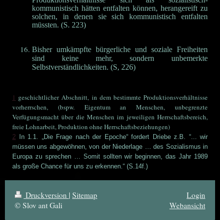
kommunistisch hätten entfalten können, herangereift zu
solchen, in denen sie sich kommunistisch entfalten
müssten. (S. 223)
Bisher umkämpfte bürgerliche und soziale Freiheiten
sind keine mehr, sondern unbemerkte
Selbstverständlichkeiten. (S, 226)
1
geschichtlicher Abschnitt, in dem bestimmte Produktionsverhältnisse
vorherrschen, (bspw. Eigentum an Menschen, unbegrenzte
Verfügungsmacht über die Menschen im jeweiligen Herrschaftsbereich,
freie Lohnarbeit, Produktion ohne Herrschaftsbeziehungen)
2
In 1.1. „Die Frage nach der Epoche“ fordert Driebe z.B. “... wir
müssen uns abgewöhnen, von der Niederlage … des Sozialismus in
Europa zu sprechen … Somit sollten wir beginnen, das Jahr 1989
als große Chance für uns zu erkennen.“ (S.14f.)
Druckversion
|
Sitemap
Login
© Slov ant Gali
Webansicht