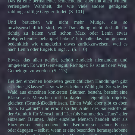
Das ist eine permanente, schleichende, aber mit allen Mitteln
verleugnete Wahrheit, die wie viele andere genügend
zahlungskräftige Gegner findet. (S. 101)
Und brauchen wir nicht mehr Mutige, die so
unwissenschaftlich sind, eine Darstellung nicht deshalb für
richtig zu halten, weil schon Marx oder Lenin etwas
Entsprechendes behauptet haben? Ich halte das für genauso
bedenklich wie umgekehrt etwas zurückzuweisen, weil es
nach Lenin oder Engels klingt … (S. 110)
Etwas, das allen gehört, gehört zugleich niemandem und
umgekehrt. Es wird Gemeingut. Richtiger: Es ist auf dem Weg,
Gemeingut zu werden. (S. 113)
Bei den einzelnen konkreten geschichtlichen Handlungen gibt
es keine „Klassen“ – so wie es keinen Wald gibt. So wie der
Wald aus einzelnen konkreten Bäumen besteht, besteht eine
Klasse aus Menschen mit konkreten – eigentlich objektiv
gleichen (Grund-)Bedürfnissen. Einen Wald aber gibt es eben
doch. Er „atmet“ und erhöht so den Anteil des Sauerstoffs an
der Atemluft für Mensch und Tier (als Summe des „Tuns“ aller
einzelnen Bäume). Jeder einzelne Mensch handelt aber als
Einzelwesen entsprechend den Bedürfnissen seiner Klasse
oder dagegen – selbst, wenn er eine besonders herausgehobene