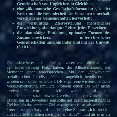
Gemeinschaft von Ungleichen in Gleichheit.
1
eine „ökonomische Gesellschaftsformation
“, in der
Besitz nur die Besonderheit des Einzelnen innerhalb
verschiedener Gemeinschaften hervorhebt
die vernünftige Zielvorstellung menschlicher
Entwicklung, also das gute Leben jedes Ein-zelnen.
die planmäßige Entfaltung optimaler Formen des
Zusammenwirkens unterschiedlicher
Gemeinschaften untereinander und mit der Umwelt.
(S.10 f.)
Die andere ist es, sich an Erfolgen zu erfreuen, die real nur in
der Eigenwerbung Platz haben, der Alltagserfahrung der
Menschen aber widersprechen. Mit der „entwickelten
sozialistischen Gesellschaft“, die angeblich bereits erreicht
worden sein sollte, hatte die DDR sogar eine wissenschaftliche
Verallgemeinerung simuliert. Problem dabei: Da war nichts
erreicht. Es war eine sich entwickelnde, also sich
herausbildende sozialistische Gesellschaft – ein Unterschied.
Etwas, das in Bewegung sein sollte auf das prinzipiell richtige
Ziel hin, als das erreichte Ziel auszugeben ist so, als wachte ein
Toter in seinem Sarg auf und hört eine Stimme: „Ich bin Gott
und schaffe Menschen nach meinem Bilde“ – und als er in die