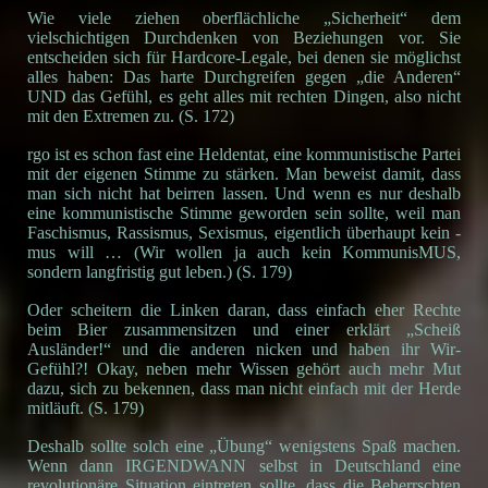
Wie viele ziehen oberflächliche „Sicherheit“ dem
vielschichtigen Durchdenken von Beziehungen vor. Sie
entscheiden sich für Hardcore-Legale, bei denen sie möglichst
alles haben: Das harte Durchgreifen gegen „die Anderen“
UND das Gefühl, es geht alles mit rechten Dingen, also nicht
mit den Extremen zu. (S. 172)
rgo ist es schon fast eine Heldentat, eine kommunistische Partei
mit der eigenen Stimme zu stärken. Man beweist damit, dass
man sich nicht hat beirren lassen. Und wenn es nur deshalb
eine kommunistische Stimme geworden sein sollte, weil man
Faschismus, Rassismus, Sexismus, eigentlich überhaupt kein -
mus will … (Wir wollen ja auch kein KommunisMUS,
sondern langfristig gut leben.) (S. 179)
Oder scheitern die Linken daran, dass einfach eher Rechte
beim Bier zusammensitzen und einer erklärt „Scheiß
Ausländer!“ und die anderen nicken und haben ihr Wir-
Gefühl?! Okay, neben mehr Wissen gehört auch mehr Mut
dazu, sich zu bekennen, dass man nicht einfach mit der Herde
mitläuft. (S. 179)
Deshalb sollte solch eine „Übung“ wenigstens Spaß machen.
Wenn dann IRGENDWANN selbst in Deutschland eine
revolutionäre Situation eintreten sollte, dass die Beherrschten