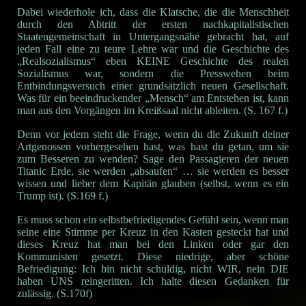
Dabei wiederhole ich, dass die Klatsche, die die Menschheit
durch den Abtritt der ersten nachkapitalistischen
Staatengemeinschaft in Untergangsnähe gebracht hat, auf
jeden Fall eine zu teure Lehre war und die Geschichte des
„Realsozialismus“ eben KEINE Geschichte des realen
Sozialismus war, sondern die Presswehen beim
Entbindungsversuch einer grundsätzlich neuen Gesellschaft.
Was für ein beeindruckender „Mensch“ am Entstehen ist, kann
man aus den Vorgängen im Kreißsaal nicht ableiten. (S. 167 f.)
Denn vor jedem steht die Frage, wenn du die Zukunft deiner
Artgenossen vorhergesehen hast, was hast du getan, um sie
zum Besseren zu wenden? Sage den Passagieren der neuen
Titanic Erde, sie werden „absaufen“ … sie werden es besser
wissen und lieber dem Kapitän glauben (selbst, wenn es ein
Trump ist). (S.169 f.)
Es muss schon ein selbstbefriedigendes Gefühl sein, wenn man
seine eine Stimme per Kreuz in den Kasten gesteckt hat und
dieses Kreuz hat man bei den Linken oder gar den
Kommunisten gesetzt. Diese niedrige, aber schöne
Befriedigung: Ich bin nicht schuldig, nicht WIR, nein DIE
haben UNS reingeritten. Ich halte diesen Gedanken für
zulässig. (S.170f)