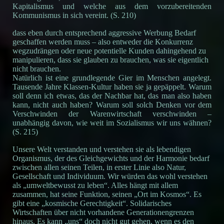
Kapitalismus und welche aus dem vorzubereitenden
Kommunismus in sich vereint. (S. 210)
dass eben durch entsprechend aggressive Werbung Bedarf
geschaffen werden muss – also entweder die Konkurrenz
wegzudrängen oder neue potentielle Kunden dahingehend zu
manipulieren, dass sie glauben zu brauchen, was sie eigentlich
nicht brauchen.
Natürlich ist eine grundlegende Gier im Menschen angelegt.
Tausende Jahre Klassen-Kultur haben sie ja gepäppelt. Warum
soll denn ich etwas, das der Nachbar hat, das man also haben
kann, nicht auch haben? Warum soll solch Denken vor dem
Verschwinden der Warenwirtschaft verschwinden –
unabhängig davon, wie weit im Sozialismus wir uns wähnen?
(S. 215)
Unsere Welt verstanden und verstehen sie als lebendigen
Organismus, der des Gleichgewichts und der Harmonie bedarf
zwischen allen seinen Teilen, in erster Linie also Natur,
Gesellschaft und Individuum. Wir würden das wohl verstehen
als „umweltbewusst zu leben“. Alles hängt mit allem
zusammen, hat seine Funktion, seinen „Ort im Kosmos“. Es
gibt eine „kosmische Gerechtigkeit“. Solidarisches
Wirtschaften über nicht vorhandene Generationengrenzen
hinaus. Es kann „uns“ doch nicht gut gehen, wenn es den