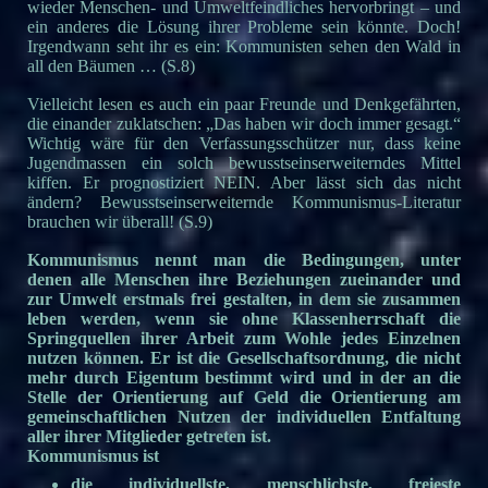
wieder Menschen- und Umweltfeindliches hervorbringt – und
ein anderes die Lösung ihrer Probleme sein könnte. Doch!
Irgendwann seht ihr es ein: Kommunisten sehen den Wald in
all den Bäumen … (S.8)
Vielleicht lesen es auch ein paar Freunde und Denkgefährten,
die einander zuklatschen: „Das haben wir doch immer gesagt.“
Wichtig wäre für den Verfassungsschützer nur, dass keine
Jugendmassen ein solch bewusstseinserweiterndes Mittel
kiffen. Er prognostiziert NEIN. Aber lässt sich das nicht
ändern? Bewusstseinserweiternde Kommunismus-Literatur
brauchen wir überall! (S.9)
Kommunismus nennt man die Bedingungen, unter
denen alle Menschen ihre Beziehungen zueinander und
zur Umwelt erstmals frei gestalten, in dem sie zusammen
leben werden, wenn sie ohne Klassenherrschaft die
Springquellen ihrer Arbeit zum Wohle jedes Einzelnen
nutzen können. Er ist die Gesellschaftsordnung, die nicht
mehr durch Eigentum bestimmt wird und in der an die
Stelle der Orientierung auf Geld die Orientierung am
gemeinschaftlichen Nutzen der individuellen Entfaltung
aller ihrer Mitglieder getreten ist.
Kommunismus ist
die individuellste, menschlichste, freieste