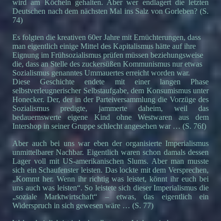
wird am Köcheln gehalten. Aber wer endlagert die letzten
Deutschen nach dem nächsten Mal ins Salz von Gorleben? (S.
74)
Es folgten die kreativen 60er Jahre mit Ernüchterungen, dass
man eigentlich einige Mittel des Kapitalismus hätte auf ihre
Eignung im Frühsozialismus prüfen müssen beziehungsweise
die, dass an Stelle des zuckersüßen Kommunismus nur etwas
Sozialismus genanntes Ummauertes erreicht worden war.
Diese Geschichte endete mit einer langen Phase
selbstverleugnerischer Selbstaufgabe, dem Konsumismus unter
Honecker. Der, der in der Parteiversammlung die Vorzüge des
Sozialismus predigte, jammerte daheim, weil das
bedauernswerte eigene Kind ohne Westwaren aus dem
Intershop in seiner Gruppe schlecht angesehen war … (S. 76f)
Aber auch bei uns war eben der organisierte Imperialismus
unmittelbarer Nachbar. Eigentlich waren schon damals dessen
Lager voll mit US-amerikanischen Slums. Aber man musste
sich ein Schaufenster leisten. Das lockte mit dem Versprechen,
„Kommt her. Wenn ihr richtig was leistet, könnt ihr euch bei
uns auch was leisten“. So leistete sich dieser Imperialismus die
„soziale Marktwirtschaft“ – etwas, das eigentlich ein
Widerspruch in sich gewesen wäre … (S. 77)