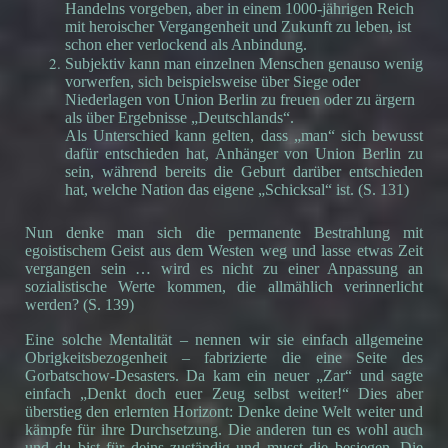
Handelns vorgeben, aber in einem 1000-jährigen Reich
mit heroischer Vergangenheit und Zukunft zu leben, ist
schon eher verlockend als Anbindung.
Subjektiv kann man einzelnen Menschen genauso wenig
vorwerfen, sich beispielsweise über Siege oder
Niederlagen von Union Berlin zu freuen oder zu ärgern
als über Ergebnisse „Deutschlands“.
Als Unterschied kann gelten, dass „man“ sich bewusst
dafür entschieden hat, Anhänger von Union Berlin zu
sein, während bereits die Geburt darüber entschieden
hat, welche Nation das eigene „Schicksal“ ist. (S. 131)
Nun denke man sich die permanente Bestrahlung mit
egoistischem Geist aus dem Westen weg und lasse etwas Zeit
vergangen sein … wird es nicht zu einer Anpassung an
sozialistische Werte kommen, die allmählich verinnerlicht
werden? (S. 139)
Eine solche Mentalität – nennen wir sie einfach allgemeine
Obrigkeitsbezogenheit – fabrizierte die eine Seite des
Gorbatschow-Desasters. Da kam ein neuer „Zar“ und sagte
einfach „Denkt doch euer Zeug selbst weiter!“ Dies aber
überstieg den erlernten Horizont: Denke deine Welt weiter und
kämpfe für ihre Durchsetzung. Die anderen tun es wohl auch
und du bist für deins zuständig und musst die besiegen. Die