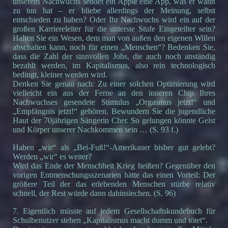
unserem Nachwuchs sendet ein Apple eine App, was er wann
zu tun hat – er bliebe allerdings der Meinung, selbst
entschieden zu haben? Oder Ihr Nachwuchs wird ein auf der
großen Karriereleiter für die unterste Stufe Eingeteilter sein?
Halten Sie ein Wesen, dem man von außen den eigenen Willen
abschalten kann, noch für einen „Menschen“? Bedenken Sie,
dass die Zahl der sinnvollen Jobs, die auch noch anständig
bezahlt werden, im Kapitalismus, also rein technologisch
bedingt, kleiner werden wird.
Denken Sie genau nach: Zu einer solchen Optimierung wird
vielleicht ein aus der Ferne an den inneren Chip Ihres
Nachwuchses gesendete Stimulus „Orgasmus jetzt!“ und
„Empfängnis jetzt!“ gehören. Bewundern Sie die jugendliche
Haut der 70jährigen Sängerin Cher. So gelungen könnte Geist
und Körper unserer Nachkommen sein … (S. 93 f.)
Haben „wir“ als „Bei-Fuß!“-Amerikaner bisher gut gelebt?
Werden „wir“ es weiter?
Wird das Ende der Menschheit Krieg heißen? Gegenüber den
vorigen Entmenschungsszenarien hätte das einen Vorteil: Der
größere Teil der das erlebenden Menschen stürbe relativ
schnell, der Rest würde dann dahinsiechen. (S, 96)
7. Eigentlich müsste auf jedem Gesellschaftskundebuch für
Schulbenutzer stehen „Kapitalismus macht dumm und tötet“.