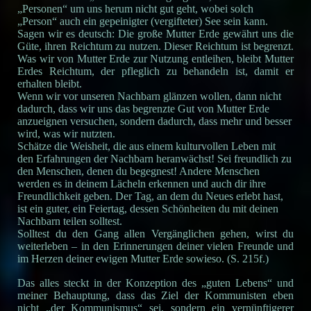
„Personen“ um uns herum nicht gut geht, wobei solch
„Person“ auch ein gepeinigter (vergifteter) See sein kann.
Sagen wir es deutsch: Die große Mutter Erde gewährt uns die
Güte, ihren Reichtum zu nutzen. Dieser Reichtum ist begrenzt.
Was wir von Mutter Erde zur Nutzung entleihen, bleibt Mutter
Erdes Reichtum, der pfleglich zu behandeln ist, damit er
erhalten bleibt.
Wenn wir vor unseren Nachbarn glänzen wollen, dann nicht
dadurch, dass wir uns das begrenzte Gut von Mutter Erde
anzueignen versuchen, sondern dadurch, dass mehr und besser
wird, was wir nutzten.
Schätze die Weisheit, die aus einem kulturvollen Leben mit
den Erfahrungen der Nachbarn heranwächst! Sei freundlich zu
den Menschen, denen du begegnest! Andere Menschen
werden es in deinem Lächeln erkennen und auch dir ihre
Freundlichkeit geben. Der Tag, an dem du Neues erlebt hast,
ist ein guter, ein Feiertag, dessen Schönheiten du mit deinen
Nachbarn teilen solltest.
Solltest du den Gang allen Vergänglichen gehen, wirst du
weiterleben – in den Erinnerungen deiner vielen Freunde und
im Herzen deiner ewigen Mutter Erde sowieso. (S. 215f.)
Das alles steckt in der Konzeption des „guten Lebens“ und
meiner Behauptung, dass das Ziel der Kommunisten eben
nicht „der Kommunismus“ sei, sondern ein vernünftigerer