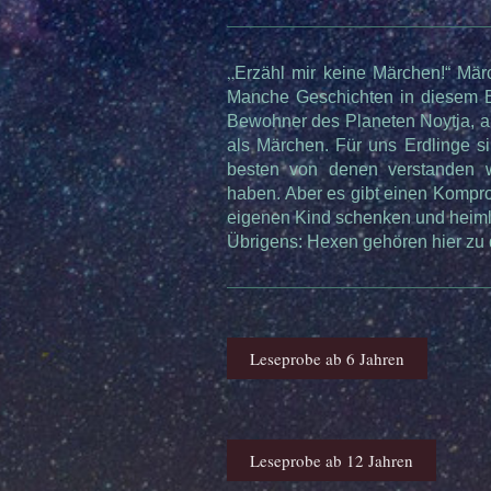
„
Erzähl mir keine Märchen!“ Märc
Manche Geschichten in diesem 
Bewohner des Planeten Noytja, a
als Märchen. Für uns Erdlinge s
besten von denen verstanden w
haben. Aber es gibt einen Komp
eigenen Kind schenken und heimli
Übrigens: Hexen gehören hier zu
Leseprobe ab 6 Jahren
Leseprobe ab 12 Jahren