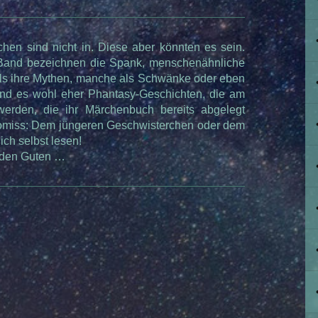
hen sind nicht in. Diese aber könnten es sein.
Band bezeichnen die Spank, menschenähnliche
ls ihre Mythen, manche als Schwänke oder eben
ind es wohl eher Phantasy-Geschichten, die am
erden, die ihr Märchenbuch bereits abgelegt
romiss: Dem jüngeren Geschwisterchen oder dem
ch selbst lesen!
 den Guten …