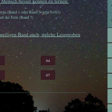
Mensch besser kennen zu lernen:
oytja (Band 1 oder Band Noytja 01/02)
auf der Erde (Band 7)
eweiligen Band auch, welche Leseproben
04
07