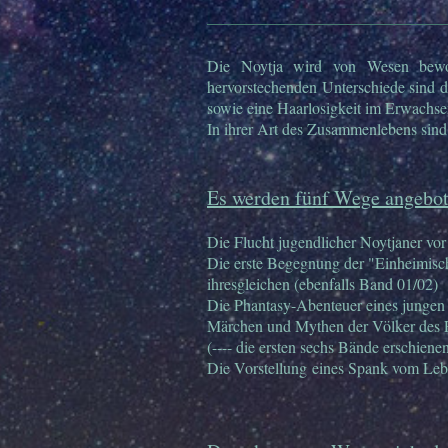
Die Noytja wird von Wesen bewo
hervorstechenden Unterschiede sind 
sowie eine Haarlosigkeit im Erwachse
In ihrer Art des Zusammenlebens sind 
Es werden fünf Wege angebot
Die Flucht jugendlicher Noytjaner vor
Die erste Begegnung der "Einheimisc
ihresgleichen (ebenfalls Band 01/02)
Die Phantasy-Abenteuer eines jungen
Märchen und Mythen der Völker des P
(---- die ersten sechs Bände erschienen
Die Vorstellung eines Spank vom Leb