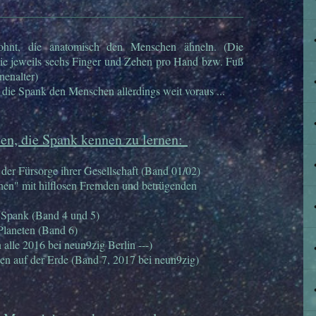
hnt, die anatomisch den Menschen ähneln. (Die
die jeweils sechs Finger und Zehen pro Hand bzw. Fuß
nenalter)
die Spank den Menschen allerdings weit voraus ...
en, die Spank kennen zu lernen:
 der Fürsorge ihrer Gesellschaft (Band 01/02)
hen" mit hilflosen Fremden und betrügenden
 Spank (Band 4 und 5)
laneten (Band 6)
 alle 2016 bei neun9zig Berlin ---)
en auf der Erde (Band 7, 2017 bei neun9zig)