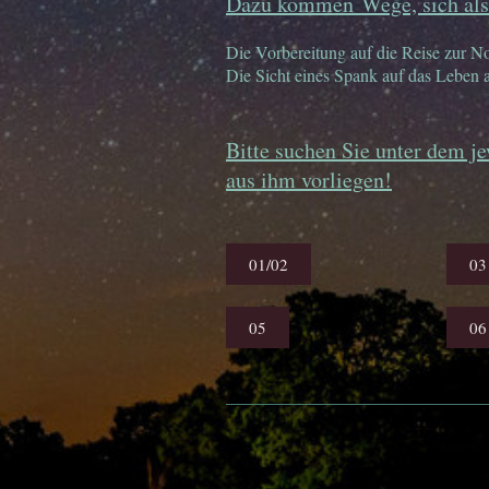
Dazu kommen Wege, sich als 
Die Vorbereitung auf die Reise zur N
Die Sicht eines Spank auf das Leben 
Bitte suchen Sie unter dem j
aus ihm vorliegen!
01/02
03
05
06