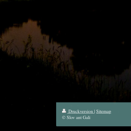
Druckversion
|
Sitemap
© Slov ant Gali