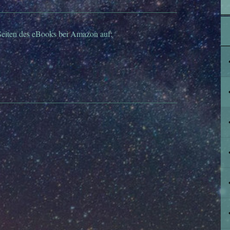
eiten des e
Books bei Amaz
on auf: