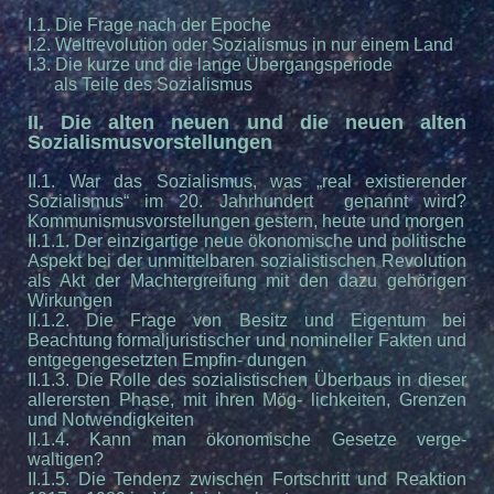
I.1. Die Frage nach der Epoche
I.2. Weltrevolution oder Sozialismus in nur einem Land
I.3. Die kurze und die lange Übergangsperiode
als Teile des Sozialismus
II. Die alten neuen und die neuen alten
Sozialismusvorstellungen
II.1. War das Sozialismus, was „real existierender
Sozialismus“ im 20. Jahrhundert genannt wird?
Kommunismusvorstellungen gestern, heute und morgen
II.1.1. Der einzigartige neue ökonomische und politische
Aspekt bei der unmittelbaren sozialistischen Revolution
als Akt der Machtergreifung mit den dazu gehörigen
Wirkungen
II.1.2. Die Frage von Besitz und Eigentum bei
Beachtung formaljuristischer und nomineller Fakten und
entgegengesetzten Empfin- dungen
II.1.3. Die Rolle des sozialistischen Überbaus in dieser
allerersten Phase, mit ihren Mög- lichkeiten, Grenzen
und Notwendigkeiten
II.1.4. Kann man ökonomische Gesetze verge-
waltigen?
II.1.5. Die Tendenz zwischen Fortschritt und Reaktion