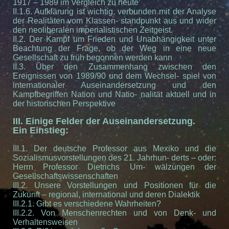
1917 – 1989 im Vergleich zu heute
II.1.6. Aufklärung ist wichtig, verbunden mit der Analyse
der Realitäten vom Klassen- standpunkt aus und wider
den neoliberalen imperialistischen Zeitgeist.
II.2. Der Kampf um Frieden und Unabhängigkeit unter
Beachtung der Frage, ob der Weg in eine neue
Gesellschaft zu früh begonnen werden kann
II.3. Über den Zusammenhang zwischen den
Ereignissen von 1989/90 und dem Wechsel- spiel von
internationaler Auseinandersetzung und den
Kampfbegriffen Nation und Natio- nalität aktuell und in
der historischen Perspektive
III. Einige Felder der Auseinandersetzung.
Ein Einstieg:
III.1. Der deutsche Professor aus Mexiko und die
Sozialismusvorstellungen des 21. Jahrhun- derts – oder:
Herrn Professor Dietrichs Um- wälzungen der
Gesellschaftswissenschaften
III.2. Unsere Vorstellungen und Positionen für die
Zukunft – regional, international und deren Dialektik
III.2.1. Gibt es verschiedene Wahrheiten?
III.2.2. Von Menschenrechten und von Denk- und
Verhaltensweisen