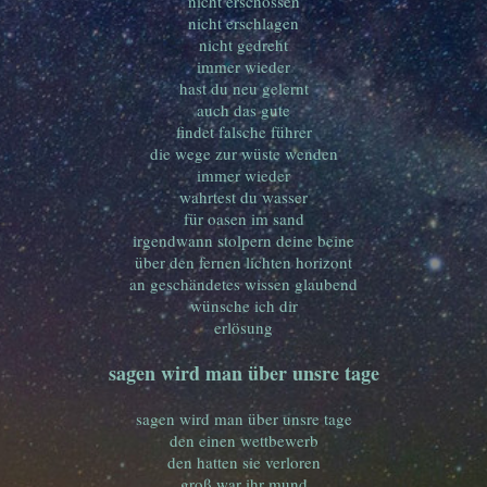
nicht erschossen
nicht erschlagen
nicht gedreht
immer wieder
hast du neu gelernt
auch das gute
findet falsche führer
die wege zur wüste wenden
immer wieder
wahrtest du wasser
für oasen im sand
irgendwann stolpern deine beine
über den fernen lichten horizont
an geschändetes wissen glaubend
wünsche ich dir
erlösung
sagen wird man über unsre tage
sagen wird man über unsre tage
den einen wettbewerb
den hatten sie verloren
groß war ihr mund