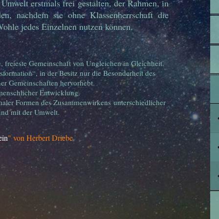
Umwelt erstmals frei gestalten, der Rahmen, in
n, nachdem sie ohne Klassenherrschaft die
Wohle jedes Einzelnen nutzen können.
e, freieste Gemeinschaft von Ungleichen in Gleichheit.
formation“, in der Besitz nur die Besonderheit des
ner Gemeinschaften hervorhebt.
 menschlicher Entwicklung.
imaler Formen des Zusammenwirkens unterschiedlicher
und mit der Umwelt.
ein
" von Herbert Driebe