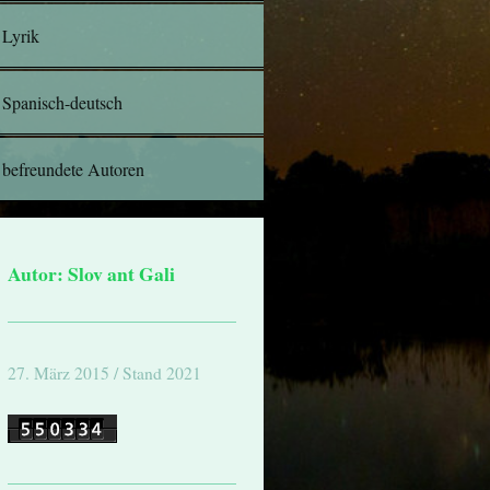
Lyrik
Spanisch-deutsch
befreundete Autoren
Autor: Slov ant Gali
27. März 2015 / Stand 2021