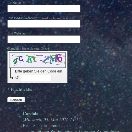
Ihr Name: *
Ihre E-Mail-Adresse: *
(wird nicht angezeigt)
Ihre Website:
Captcha:
(Spam-Schutz-Code)
Bitte geben Sie den Code ein
↺
* Pflichtfelder
Senden
Cordula
(
Mittwoch, 04. Mai 2016 14:12
)
Fas – zi – nie – rend …
… um mit den Worten eines erfahrenen Raumfahrers