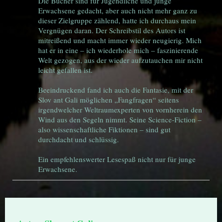
Die Bücher sind für Jugendliche und junge
Erwachsene gedacht, aber auch nicht mehr ganz zu
dieser Zielgruppe zählend, hatte ich durchaus mein
Vergnügen daran. Der Schreibstil des Autors ist
mitreißend und macht immer wieder neugierig. Mich
hat er in eine – ich wiederhole mich – faszinierende
Welt gezogen, aus der wieder aufzutauchen mir nicht
leicht gefallen ist.
Beeindruckend fand ich auch die Fantasie, mit der
Slov ant Gali möglichen „Fangfragen“ seitens
irgendwelcher Weltraumexperten von vornherein den
Wind aus den Segeln nimmt. Seine Science-Fiction –
also wissenschaftliche Fiktionen – sind gut
durchdacht und schlüssig.
Ein empfehlenswerter Lesespaß nicht nur für junge
Erwachsene.