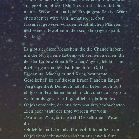
zu sprechen, obwohl Mr. Spock auf seinen Reisen
meines Wissens nie auf die Noytja gestoßen ist. Wäre
er es aber, er wäre wohl genauso, ja, eben
fasziniert gewesen von dem erdähnlichen Planeten
und seinen Bewohnern, den sechsfingrigen Spank,
wie ich.
Es gibt sie, diese Menschen, die die Chance haben,
mit der Noytja eine Lebenswelt kennenzulernen, die
der der Erdbewohner in großen Zügen gleicht – und
doch so ganz anders ist. Eine durch Geld,
Eigennutz, Machtgier und Krieg bestimmte
Gesellschaft ist auf diesem fernen Planeten längst
Vergangenheit. Dennoch hält das Leben auch dort
einiges an Problemen bereit, nicht zuletzt, als Ago-jo,
weltraumbegeisterter Jugendlicher, ein fremdes
Objekt entdeckt, das aus dem von ihm beobachteten
„Schlauch“ (auf der Erde würden wir wohl
„Wurmloch“ sagen) austritt. Die seltsamen Wesen,
die
schließlich auf dem als Raumschiff identifizierten
Objekt entdeckt werden, haben nur jeweils fünf